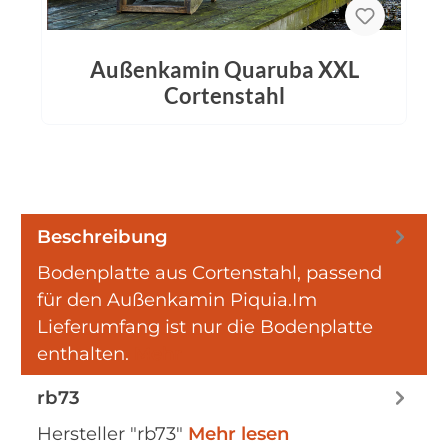
Außenkamin Quaruba XXL
Cortenstahl
Beschreibung
Bodenplatte aus Cortenstahl, passend
für den Außenkamin Piquia.Im
Lieferumfang ist nur die Bodenplatte
enthalten.
Mehr
rb73
Hersteller "rb73"
Mehr lesen