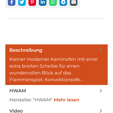
Beschreibung
Kleiner moderner Kaminofen mit einer
extra breiten Scheibe für einen
wundervollen Blick auf das
Flammenspiel. Konvektionsofe…
Mehr
HWAM
Hersteller "HWAM"
Mehr lesen
Video